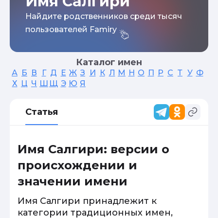
Имя Салгири
Найдите родственников среди тысяч
пользователей Famiry
Каталог имен
А
Б
В
Г
Д
Е
Ж
З
И
К
Л
М
Н
О
П
Р
С
Т
У
Ф
Х
Ц
Ч
Ш
Щ
Э
Ю
Я
Статья
Имя Салгири: версии о
происхождении и
значении имени
Имя Салгири принадлежит к
категории традиционных имен,