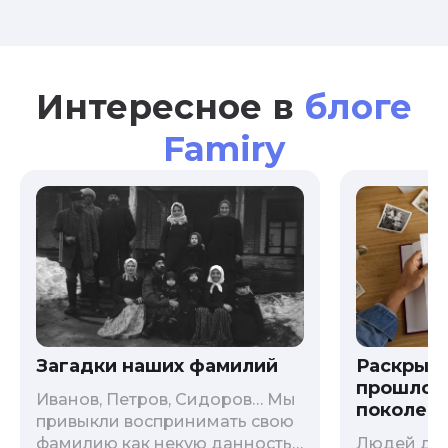
Интересное в
блоге
Famiry
Загадки наших фамилий
Раскрыв
прошлого
Иванов, Петров, Сидоров… Мы
поколени
привыкли воспринимать свою
фамилию как некую данность,
Людей дав