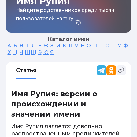
Имя Рупия
Найдите родственников среди тысяч
пользователей Famiry
Каталог имен
А
Б
В
Г
Д
Е
Ж
З
И
К
Л
М
Н
О
П
Р
С
Т
У
Ф
Х
Ц
Ч
Ш
Щ
Э
Ю
Я
Статья
Имя Рупия: версии о
происхождении и
значении имени
Имя Рупия является довольно
распространенным среди жителей