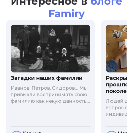
Интересное в
блоге
Famiry
Загадки наших фамилий
Раскрыв
прошлого
Иванов, Петров, Сидоров… Мы
поколени
привыкли воспринимать свою
фамилию как некую данность,
Людей дав
как цвет глаз или волос, и
вопрос о т
редко кто из нас решается ее
индивиду
сменить. Но что скрывается за
психологи
порой неблагозвучной или,
больше - 