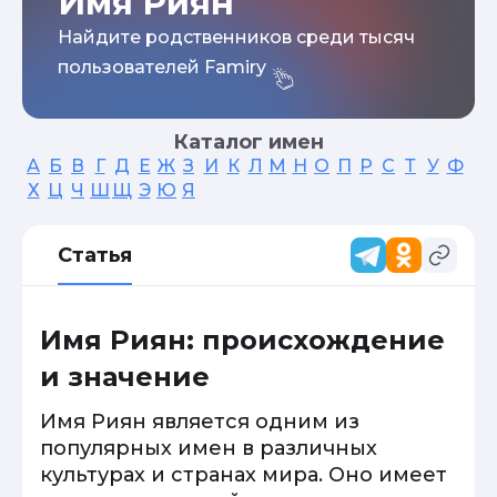
Имя Риян
Найдите родственников среди тысяч
пользователей Famiry
Каталог имен
А
Б
В
Г
Д
Е
Ж
З
И
К
Л
М
Н
О
П
Р
С
Т
У
Ф
Х
Ц
Ч
Ш
Щ
Э
Ю
Я
Статья
Имя Риян: происхождение
и значение
Имя Риян является одним из
популярных имен в различных
культурах и странах мира. Оно имеет