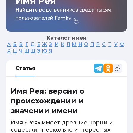
Имя Рея
Найдите родственников среди тысяч
пользователей Famiry
Каталог имен
А
Б
В
Г
Д
Е
Ж
З
И
К
Л
М
Н
О
П
Р
С
Т
У
Ф
Х
Ц
Ч
Ш
Щ
Э
Ю
Я
Статья
Имя Рея: версии о
происхождении и
значении имени
Имя «Рея» имеет древние корни и
содержит несколько интересных