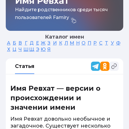
Имя Ревхат
Найдите родственников среди тысяч
пользователей Famiry
Каталог имен
А
Б
В
Г
Д
Е
Ж
З
И
К
Л
М
Н
О
П
Р
С
Т
У
Ф
Х
Ц
Ч
Ш
Щ
Э
Ю
Я
Статья
Имя Ревхат — версии о
происхождении и
значении имени
Имя Ревхат довольно необычное и
загадочное. Существует несколько