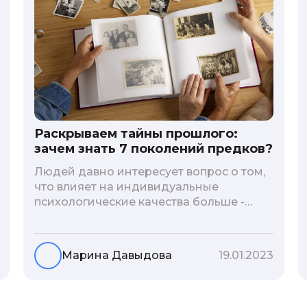
Раскрываем тайны прошлого:
зачем знать 7 поколений предков?
Людей давно интересует вопрос о том,
что влияет на индивидуальные
психологические качества больше -
гены или воспитание и образование
человека. В астрологической практике
существует понятие геноскоп - влияние
Марина Давыдова
19.01.2023
семи поколений предков на судьбу
потомков. Пробуем разобраться, стоит
ли всецело ориентироваться на