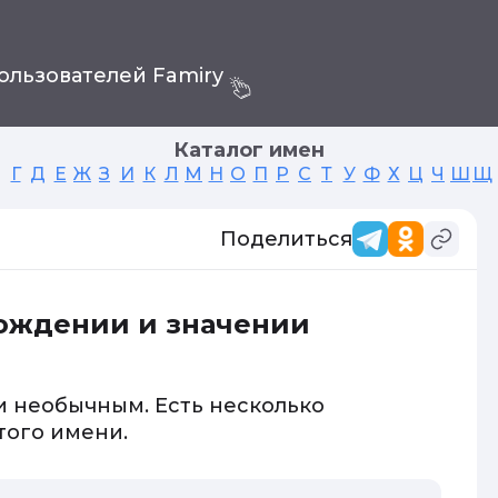
ользователей Famiry
Каталог имен
Г
Д
Е
Ж
З
И
К
Л
М
Н
О
П
Р
С
Т
У
Ф
Х
Ц
Ч
Ш
Щ
Поделиться
хождении и значении
и необычным. Есть несколько
того имени.