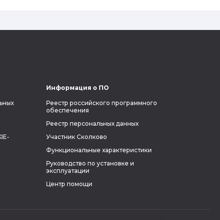
на колонизацию Марса. Мы решили
узнать побольше об одном из самых
влиятельных людей планеты и
поделиться с читателями блога фактами
из его биографии.
Информация о ПО
ьных
Реестр российского программного
обеспечения
Реестр персональных данных
IE-
Участник Сколково
Функциональные характеристики
Руководство по установке и
эксплуатации
Центр помощи