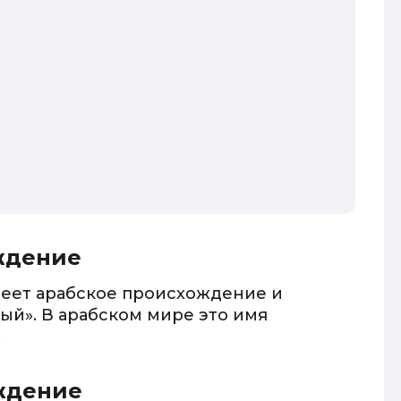
ждение
меет арабское происхождение и
ый». В арабском мире это имя
.
ождение