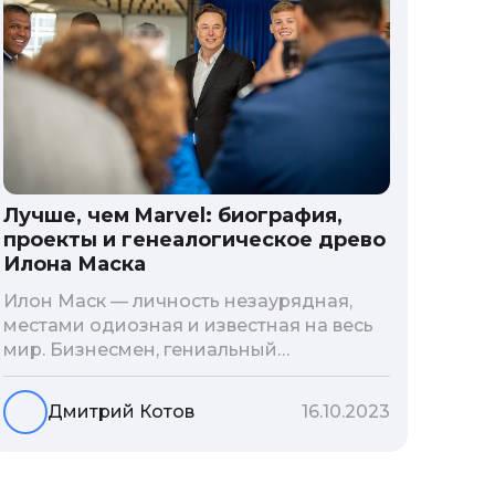
Лучше, чем Marvel: биография,
проекты и генеалогическое древо
Илона Маска
Илон Маск — личность незаурядная,
местами одиозная и известная на весь
мир. Бизнесмен, гениальный
изобретатель и миллиардер, живой
прообраз экранного Железного
Дмитрий Котов
16.10.2023
человека — настоящий супергерой в
реальной жизни, создающий
электромобиль будущего и нацеленный