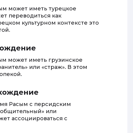
сым может иметь турецкое
ет переводиться как
рецком культурном контексте это
той.
хождение
сым может иметь грузинское
анитель» или «страж». В этом
опекой.
схождение
имя Расым с персидским
«общительный» или
жет ассоциироваться с