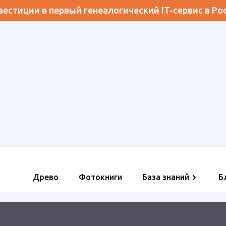
естиции в первый генеалогический IT-сервис в Ро
Древо
Фотокниги
База знаний
Б