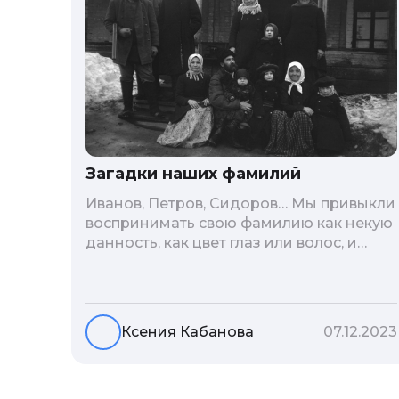
Загадки наших фамилий
Иванов, Петров, Сидоров… Мы привыкли
воспринимать свою фамилию как некую
данность, как цвет глаз или волос, и
редко кто из нас решается ее сменить.
Но что скрывается за порой
неблагозвучной или, наоборот,
«дворянской» фамилией, и какие
Ксения Кабанова
07.12.2023
секреты она может раскрыть о судьбе
рода?