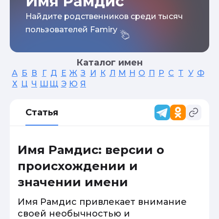
Имя Рамдис
Найдите родственников среди тысяч
пользователей Famiry
Каталог имен
А
Б
В
Г
Д
Е
Ж
З
И
К
Л
М
Н
О
П
Р
С
Т
У
Ф
Х
Ц
Ч
Ш
Щ
Э
Ю
Я
Статья
Имя Рамдис: версии о
происхождении и
значении имени
Имя Рамдис привлекает внимание
своей необычностью и