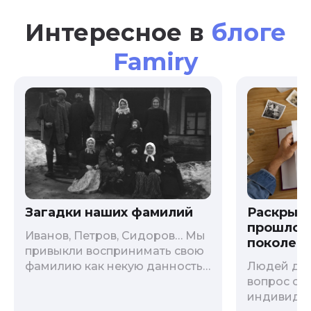
Интересное в
блоге
Famiry
Загадки наших фамилий
Раскрыв
прошлого
Иванов, Петров, Сидоров… Мы
поколени
привыкли воспринимать свою
фамилию как некую данность,
Людей дав
как цвет глаз или волос, и
вопрос о т
редко кто из нас решается ее
индивиду