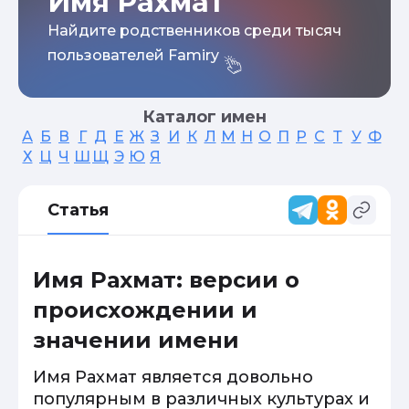
Имя Рахмат
Найдите родственников среди тысяч
пользователей Famiry
Каталог имен
А
Б
В
Г
Д
Е
Ж
З
И
К
Л
М
Н
О
П
Р
С
Т
У
Ф
Х
Ц
Ч
Ш
Щ
Э
Ю
Я
Статья
Имя Рахмат: версии о
происхождении и
значении имени
Имя Рахмат является довольно
популярным в различных культурах и