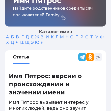
Имя Пятрос
Найдите родственников среди тысяч
пользователей Famiry
Каталог имен
А
Б
В
Г
Д
Е
Ж
З
И
К
Л
М
Н
О
П
Р
С
Т
У
Ф
Х
Ц
Ч
Ш
Щ
Э
Ю
Я
Статья
Имя Пятрос: версии о
происхождении и
значении имени
Имя Пятрос вызывает интерес у
многих людей, ведь оно звучит