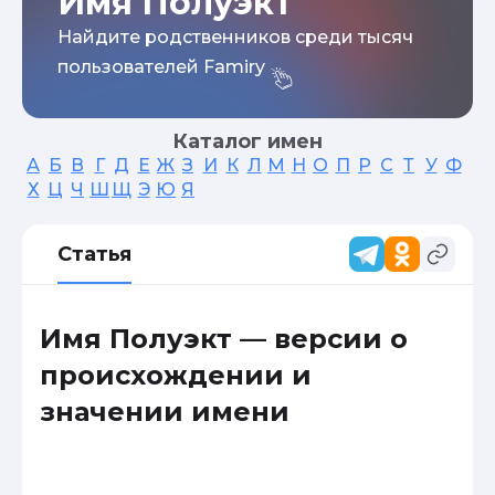
Имя Полуэкт
Найдите родственников среди тысяч
пользователей Famiry
Каталог имен
А
Б
В
Г
Д
Е
Ж
З
И
К
Л
М
Н
О
П
Р
С
Т
У
Ф
Х
Ц
Ч
Ш
Щ
Э
Ю
Я
Статья
Имя Полуэкт — версии о
происхождении и
значении имени