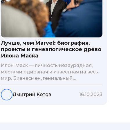
Лучше, чем Marvel: биография,
проекты и генеалогическое древо
Илона Маска
Илон Маск — личность незаурядная,
местами одиозная и известная на весь
мир. Бизнесмен, гениальный
изобретатель и миллиардер, живой
прообраз экранного Железного
Дмитрий Котов
16.10.2023
человека — настоящий супергерой в
реальной жизни, создающий
электромобиль будущего и нацеленный
на колонизацию Марса. Мы решили
узнать побольше об одном из самых
влиятельных людей планеты и