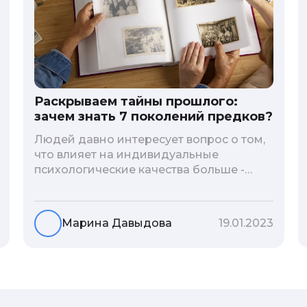
Раскрываем тайны прошлого:
зачем знать 7 поколений предков?
Людей давно интересует вопрос о том,
что влияет на индивидуальные
психологические качества больше -
гены или воспитание и образование
человека. В астрологической практике
существует понятие геноскоп - влияние
Марина Давыдова
19.01.2023
семи поколений предков на судьбу
потомков. Пробуем разобраться, стоит
ли всецело ориентироваться на
наследственность.