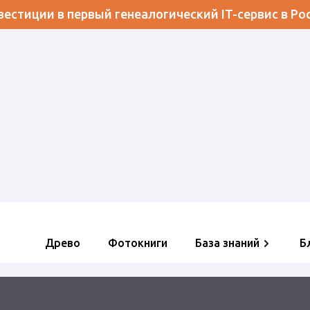
естиции в первый генеалогический IT-сервис в Ро
Древо
Фотокниги
База знаний
Б