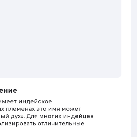
дение
 имеет индейское
х племенах это имя может
ный дух». Для многих индейцев
олизировать отличительные