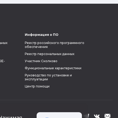
поделиться с читателями блога фактами
из его биографии.
Информация о ПО
ьных
Реестр российского программного
обеспечения
Реестр персональных данных
IE-
Участник Сколково
Функциональные характеристики
Руководство по установке и
эксплуатации
Центр помощи
 Нажимая