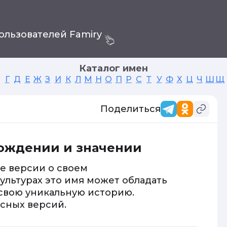
ользователей Famiry
Каталог имен
Г
Д
Е
Ж
З
И
К
Л
М
Н
О
П
Р
С
Т
У
Ф
Х
Ц
Ч
Ш
Щ
Поделиться
хождении и значении
е версии о своем
ультурах это имя может обладать
 свою уникальную историю.
сных версий.