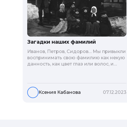
Загадки наших фамилий
Иванов, Петров, Сидоров… Мы привыкли
воспринимать свою фамилию как некую
данность, как цвет глаз или волос, и
редко кто из нас решается ее сменить.
Но что скрывается за порой
неблагозвучной или, наоборот,
«дворянской» фамилией, и какие
Ксения Кабанова
07.12.2023
секреты она может раскрыть о судьбе
рода?