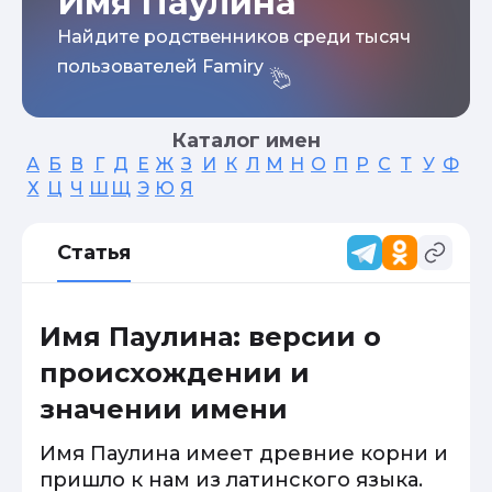
Имя Паулина
Найдите родственников среди тысяч
пользователей Famiry
Каталог имен
А
Б
В
Г
Д
Е
Ж
З
И
К
Л
М
Н
О
П
Р
С
Т
У
Ф
Х
Ц
Ч
Ш
Щ
Э
Ю
Я
Статья
Имя Паулина: версии о
происхождении и
значении имени
Имя Паулина имеет древние корни и
пришло к нам из латинского языка.