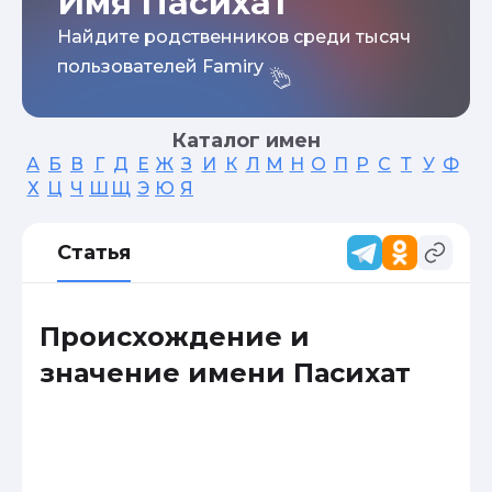
Имя Пасихат
Найдите родственников среди тысяч
пользователей Famiry
Каталог имен
А
Б
В
Г
Д
Е
Ж
З
И
К
Л
М
Н
О
П
Р
С
Т
У
Ф
Х
Ц
Ч
Ш
Щ
Э
Ю
Я
Статья
Происхождение и
значение имени Пасихат