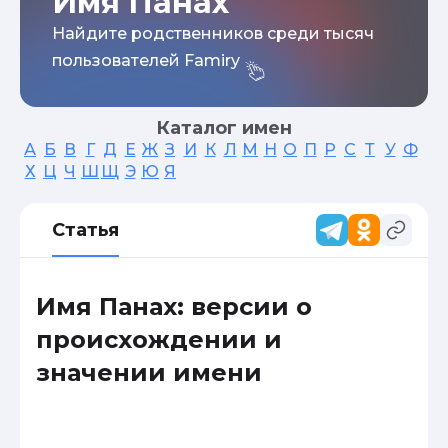
Имя Панах
Найдите родственников среди тысяч
пользователей Famiry
Каталог имен
А
Б
В
Г
Д
Е
Ж
З
И
К
Л
М
Н
О
П
Р
С
Т
У
Ф
Х
Ц
Ч
Ш
Щ
Э
Ю
Я
Статья
Имя Панах: версии о
происхождении и
значении имени