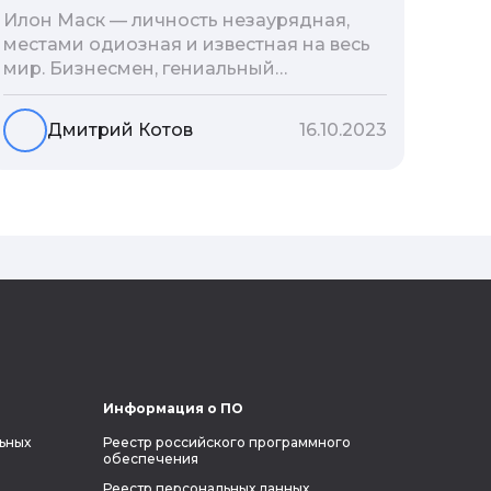
Илон Маск — личность незаурядная,
местами одиозная и известная на весь
мир. Бизнесмен, гениальный
изобретатель и миллиардер, живой
прообраз экранного Железного
Дмитрий Котов
16.10.2023
человека — настоящий супергерой в
реальной жизни, создающий
электромобиль будущего и нацеленный
на колонизацию Марса. Мы решили
узнать побольше об одном из самых
влиятельных людей планеты и
поделиться с читателями блога фактами
из его биографии.
Информация о ПО
ьных
Реестр российского программного
обеспечения
Реестр персональных данных