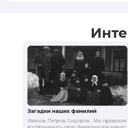
Инте
Загадки наших фамилий
Иванов, Петров, Сидоров… Мы привыкли
воспринимать свою фамилию как некую