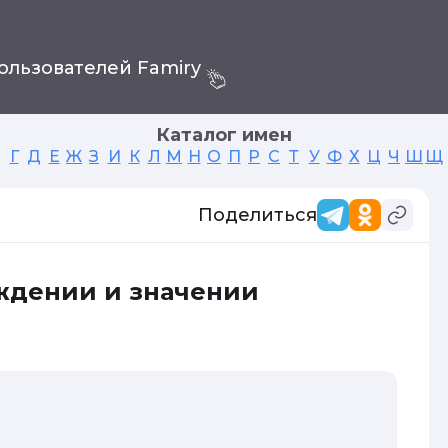
ользователей Famiry
Каталог имен
Г
Д
Е
Ж
З
И
К
Л
М
Н
О
П
Р
С
Т
У
Ф
Х
Ц
Ч
Ш
Щ
Поделиться
ождении и значении