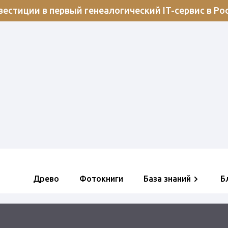
естиции в первый генеалогический IT-сервис в Ро
Древо
Фотокниги
База знаний
Б