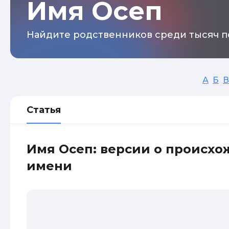
Имя Осеп
Найдите родственников среди тысяч п
А
Б
В
Статья
Имя Осеп: версии о происх
имени