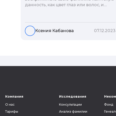
данность, как цвет глаз или волос, и
редко кто из нас решается ее сменить.
Но что скрывается за порой
неблагозвучной или, наоборот,
«дворянской» фамилией, и какие
Ксения Кабанова
07.12.2023
секреты она может раскрыть о судьбе
рода?
Компания
Исследования
Неком
О нас
Консультации
Фонд
Тарифы
Анализ фамилии
Генеал