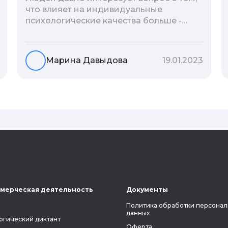
что влияет на индивидуальные
психологические качества больше -
гены или воспитание и образование
человека. В астрологической практике
существует понятие геноскоп - влияние
Марина Давыдова
19.01.2023
семи поколений предков на судьбу
потомков. Пробуем разобраться, стоит
ли всецело ориентироваться на
наследственность.
мерческая деятельность
Документы
Политика обработки персонал
данных
огический диктант
Оферта