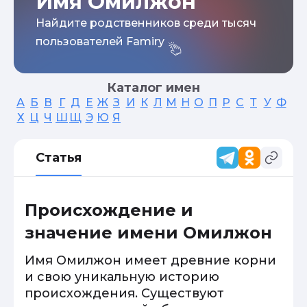
Имя Омилжон
Найдите родственников среди тысяч
пользователей Famiry
Каталог имен
А
Б
В
Г
Д
Е
Ж
З
И
К
Л
М
Н
О
П
Р
С
Т
У
Ф
Х
Ц
Ч
Ш
Щ
Э
Ю
Я
Статья
Происхождение и
значение имени Омилжон
Имя Омилжон имеет древние корни
и свою уникальную историю
происхождения. Существуют