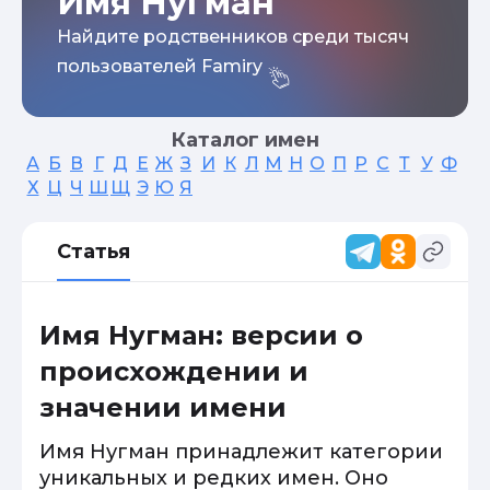
Имя Нугман
Найдите родственников среди тысяч
пользователей Famiry
Каталог имен
А
Б
В
Г
Д
Е
Ж
З
И
К
Л
М
Н
О
П
Р
С
Т
У
Ф
Х
Ц
Ч
Ш
Щ
Э
Ю
Я
Статья
Имя Нугман: версии о
происхождении и
значении имени
Имя Нугман принадлежит категории
уникальных и редких имен. Оно