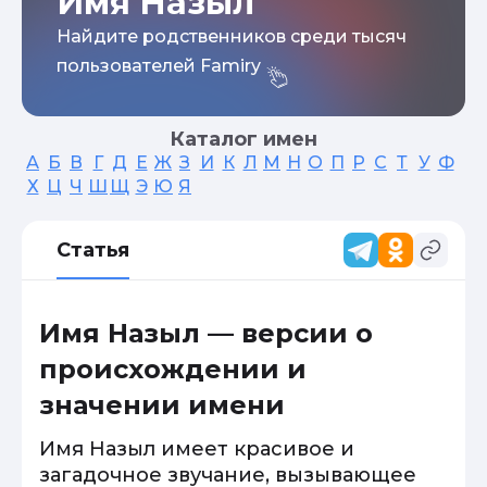
Имя Назыл
Найдите родственников среди тысяч
пользователей Famiry
Каталог имен
А
Б
В
Г
Д
Е
Ж
З
И
К
Л
М
Н
О
П
Р
С
Т
У
Ф
Х
Ц
Ч
Ш
Щ
Э
Ю
Я
Статья
Имя Назыл — версии о
происхождении и
значении имени
Имя Назыл имеет красивое и
загадочное звучание, вызывающее