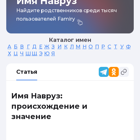
Имя Навруз
Найдите родственников среди тысяч
пользователей Famiry
Каталог имен
А
Б
В
Г
Д
Е
Ж
З
И
К
Л
М
Н
О
П
Р
С
Т
У
Ф
Х
Ц
Ч
Ш
Щ
Э
Ю
Я
Статья
Имя Навруз:
происхождение и
значение