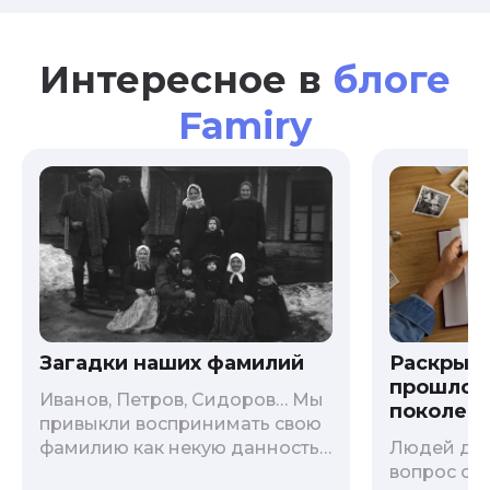
Интересное в
блоге
Famiry
Загадки наших фамилий
Раскрыв
прошлого
Иванов, Петров, Сидоров… Мы
поколени
привыкли воспринимать свою
фамилию как некую данность,
Людей дав
как цвет глаз или волос, и
вопрос о т