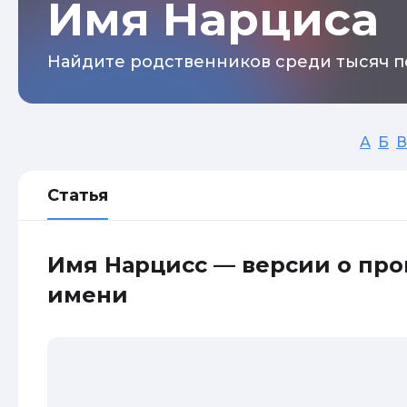
Имя Нарциса
Найдите родственников среди тысяч п
А
Б
В
Статья
Имя Нарцисс — версии о пр
имени