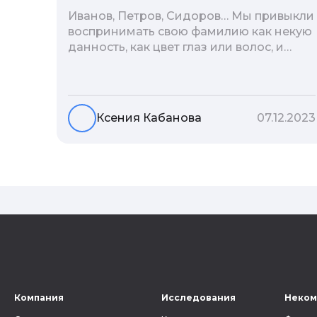
Иванов, Петров, Сидоров… Мы привыкли
воспринимать свою фамилию как некую
данность, как цвет глаз или волос, и
редко кто из нас решается ее сменить.
Но что скрывается за порой
неблагозвучной или, наоборот,
«дворянской» фамилией, и какие
Ксения Кабанова
07.12.2023
секреты она может раскрыть о судьбе
рода?
Компания
Исследования
Неком