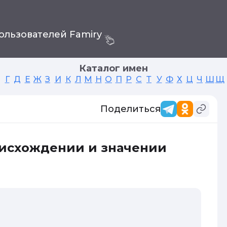
ользователей Famiry
Каталог имен
Г
Д
Е
Ж
З
И
К
Л
М
Н
О
П
Р
С
Т
У
Ф
Х
Ц
Ч
Ш
Щ
Поделиться
оисхождении и значении