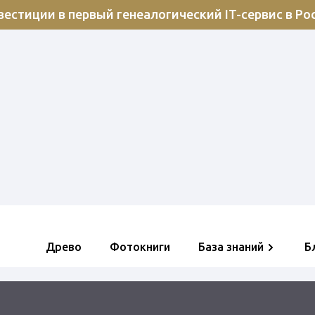
естиции в первый генеалогический IT-сервис в Ро
Древо
Фотокниги
База знаний
Б