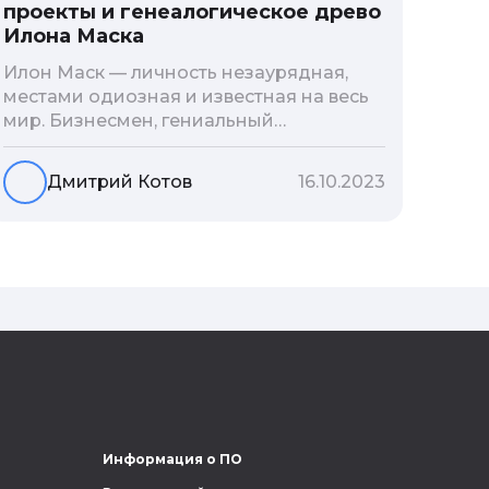
проекты и генеалогическое древо
Илона Маска
Илон Маск — личность незаурядная,
местами одиозная и известная на весь
мир. Бизнесмен, гениальный
изобретатель и миллиардер, живой
прообраз экранного Железного
Дмитрий Котов
16.10.2023
человека — настоящий супергерой в
реальной жизни, создающий
электромобиль будущего и нацеленный
на колонизацию Марса. Мы решили
узнать побольше об одном из самых
влиятельных людей планеты и
поделиться с читателями блога фактами
из его биографии.
Информация о ПО