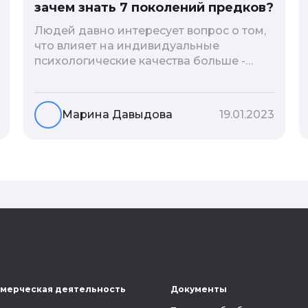
зачем знать 7 поколений предков?
Людей давно интересует вопрос о том,
что влияет на индивидуальные
психологические качества больше -
гены или воспитание и образование
человека. В астрологической практике
существует понятие геноскоп - влияние
Марина Давыдова
19.01.2023
семи поколений предков на судьбу
потомков. Пробуем разобраться, стоит
ли всецело ориентироваться на
наследственность.
мерческая деятельность
Документы