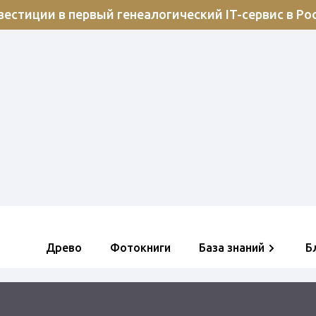
естиции в первый генеалогический IT-сервис в Ро
Древо
Фотокниги
База знаний
Б