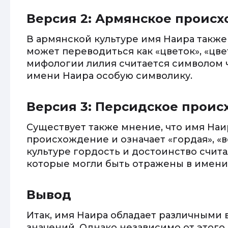
Версия 2: Армянское проис
В армянской культуре имя Наира такж
может переводиться как «цветок», «цве
мифологии лилия считается символом ч
имени Наира особую символику.
Версия 3: Персидское прои
Существует также мнение, что имя На
происхождение и означает «гордая», «
культуре гордость и достоинство счит
которые могли быть отражены в имени
Вывод
Итак, имя Наира обладает различными
значений. Однако независимо от этого,