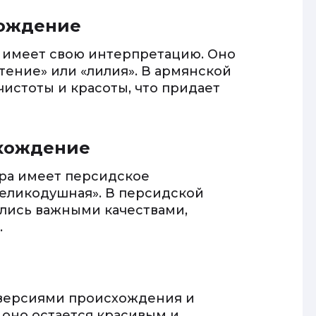
хождение
е имеет свою интерпретацию. Оно
тение» или «лилия». В армянской
истоты и красоты, что придает
схождение
ира имеет персидское
великодушная». В персидской
ались важными качествами,
.
 версиями происхождения и
 оно остается красивым и