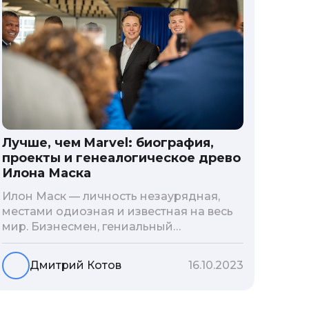
Лучше, чем Marvel: биография,
проекты и генеалогическое древо
Илона Маска
Илон Маск — личность незаурядная,
местами одиозная и известная на весь
мир. Бизнесмен, гениальный
изобретатель и миллиардер, живой
прообраз экранного Железного
Дмитрий Котов
16.10.2023
человека — настоящий супергерой в
реальной жизни, создающий
электромобиль будущего и нацеленный