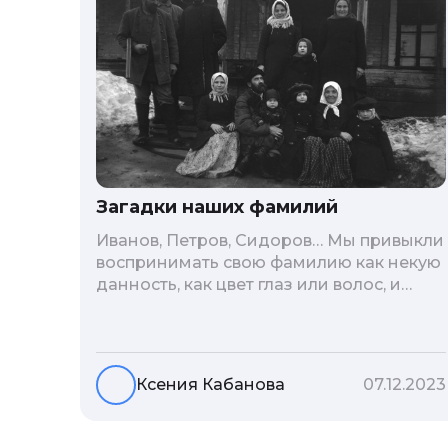
Загадки наших фамилий
Иванов, Петров, Сидоров… Мы привыкли
воспринимать свою фамилию как некую
данность, как цвет глаз или волос, и
редко кто из нас решается ее сменить.
Но что скрывается за порой
неблагозвучной или, наоборот,
«дворянской» фамилией, и какие
Ксения Кабанова
07.12.2023
секреты она может раскрыть о судьбе
рода?