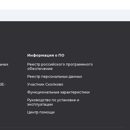
на колонизацию Марса. Мы решили
узнать побольше об одном из самых
влиятельных людей планеты и
поделиться с читателями блога фактами
из его биографии.
Информация о ПО
ьных
Реестр российского программного
обеспечения
Реестр персональных данных
IE-
Участник Сколково
Функциональные характеристики
Руководство по установке и
эксплуатации
Центр помощи