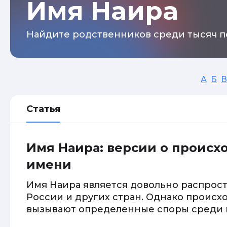
Имя Наира
Найдите родственников среди тысяч п
А
Б
В
Статья
Имя Наира: версии о происх
имени
Имя Наира является довольно распро
России и других стран. Однако происх
вызывают определенные споры среди 