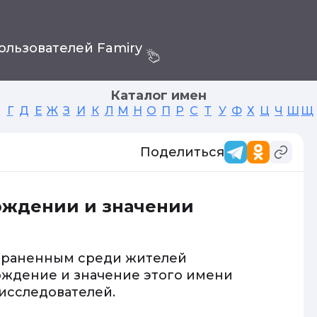
ользователей Famiry
Каталог имен
Г
Д
Е
Ж
З
И
К
Л
М
Н
О
П
Р
С
Т
У
Ф
Х
Ц
Ч
Ш
Щ
Поделиться
ождении и значении
страненным среди жителей
ождение и значение этого имени
исследователей.