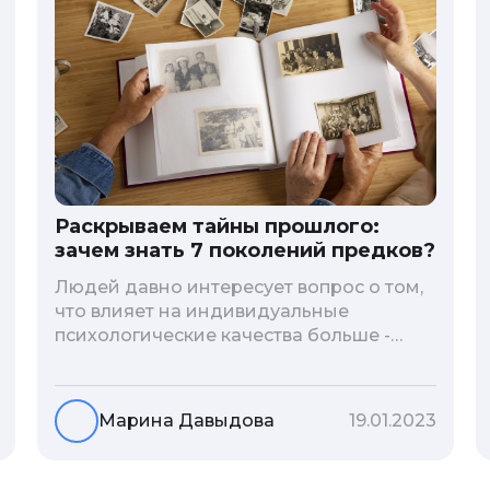
Раскрываем тайны прошлого:
зачем знать 7 поколений предков?
Людей давно интересует вопрос о том,
что влияет на индивидуальные
психологические качества больше -
гены или воспитание и образование
человека. В астрологической практике
существует понятие геноскоп - влияние
Марина Давыдова
19.01.2023
семи поколений предков на судьбу
потомков. Пробуем разобраться, стоит
ли всецело ориентироваться на