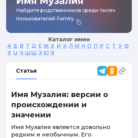
Имя Музалия
Найдите родственников среди тысяч
пользователей Famiry
Каталог имен
А
Б
В
Г
Д
Е
Ж
З
И
К
Л
М
Н
О
П
Р
С
Т
У
Ф
Х
Ц
Ч
Ш
Щ
Э
Ю
Я
Статья
Имя Музалия: версии о
происхождении и
значении
Имя Музалия является довольно
редким и необычным. Его