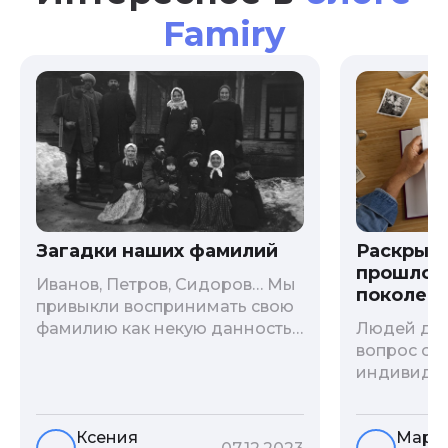
Famiry
Загадки наших фамилий
Раскрыв
прошлого
Иванов, Петров, Сидоров… Мы
поколени
привыкли воспринимать свою
фамилию как некую данность,
Людей дав
как цвет глаз или волос, и
вопрос о т
редко кто из нас решается ее
индивиду
сменить. Но что скрывается за
психологи
порой неблагозвучной или,
больше - 
Ксения
Мари
наоборот, «дворянской»
и образов