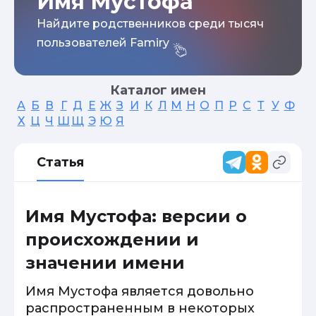
Имя Мустофа
Найдите родственников среди тысяч
пользователей Famiry
Каталог имен
А
Б
В
Г
Д
Е
Ж
З
И
К
Л
М
Н
О
П
Р
С
Т
У
Ф
Х
Ц
Ч
Ш
Щ
Э
Ю
Я
Статья
Имя Мустофа: версии о
происхождении и
значении имени
Имя Мустофа является довольно
распространенным в некоторых