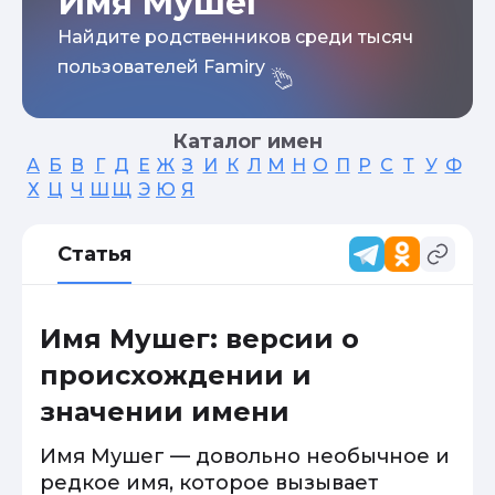
Имя Мушег
Найдите родственников среди тысяч
пользователей Famiry
Каталог имен
А
Б
В
Г
Д
Е
Ж
З
И
К
Л
М
Н
О
П
Р
С
Т
У
Ф
Х
Ц
Ч
Ш
Щ
Э
Ю
Я
Статья
Имя Мушег: версии о
происхождении и
значении имени
Имя Мушег — довольно необычное и
редкое имя, которое вызывает