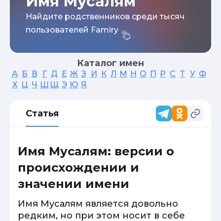
Имя Мусалям
Найдите родственников среди тысяч
пользователей Famiry
Каталог имен
А
Б
В
Г
Д
Е
Ж
З
И
К
Л
М
Н
О
П
Р
С
Т
У
Ф
Х
Ц
Ч
Ш
Щ
Э
Ю
Я
Статья
Имя Мусалям: версии о
происхождении и
значении имени
Имя Мусалям является довольно
редким, но при этом носит в себе