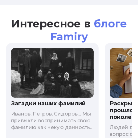
Интересное в
блоге
Famiry
Загадки наших фамилий
Раскрыв
прошлого
Иванов, Петров, Сидоров… Мы
поколени
привыкли воспринимать свою
фамилию как некую данность,
Людей дав
как цвет глаз или волос, и
вопрос о т