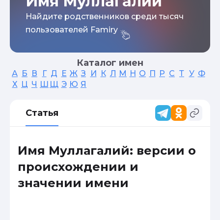
Имя Муллагалий
Найдите родственников среди тысяч
пользователей Famiry
Каталог имен
А
Б
В
Г
Д
Е
Ж
З
И
К
Л
М
Н
О
П
Р
С
Т
У
Ф
Х
Ц
Ч
Ш
Щ
Э
Ю
Я
Статья
Имя Муллагалий: версии о
происхождении и
значении имени