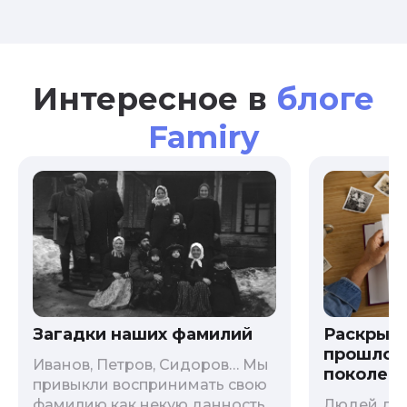
Интересное в
блоге
Famiry
Загадки наших фамилий
Раскрыв
прошлого
Иванов, Петров, Сидоров… Мы
поколени
привыкли воспринимать свою
фамилию как некую данность,
Людей дав