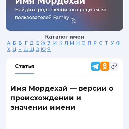
Имя Мордехай
Найдите родственников среди тысяч
пользователей Famiry
Каталог имен
А
Б
В
Г
Д
Е
Ж
З
И
К
Л
М
Н
О
П
Р
С
Т
У
Ф
Х
Ц
Ч
Ш
Щ
Э
Ю
Я
Статья
Имя Мордехай — версии о
происхождении и
значении имени