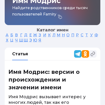
Имя Модрис
Найдите родственников среди тысяч
пользователей Famiry
Каталог имен
А
Б
В
Г
Д
Е
Ж
З
И
К
Л
М
Н
О
П
Р
С
Т
У
Ф
Х
Ц
Ч
Ш
Щ
Э
Ю
Я
Статья
Имя Модрис: версии о
происхождении и
значении имени
Имя Модрис вызывает интерес у
многих людей, так как его