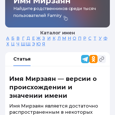
Имя Мирзаян
Найдите родственников среди тысяч
пользователей Famiry
Каталог имен
А
Б
В
Г
Д
Е
Ж
З
И
К
Л
М
Н
О
П
Р
С
Т
У
Ф
Х
Ц
Ч
Ш
Щ
Э
Ю
Я
Статья
Имя Мирзаян — версии о
происхождении и
значении имени
Имя Мирзаян является достаточно
распространенным в некоторых