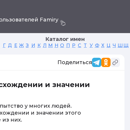
ользователей Famiry
Каталог имен
Г
Д
Е
Ж
З
И
К
Л
М
Н
О
П
Р
С
Т
У
Ф
Х
Ц
Ч
Ш
Щ
Поделиться
исхождении и значении
пытство у многих людей.
хождении и значении этого
из них.