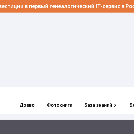
естиции в первый генеалогический IT-сервис в Ро
Древо
Фотокниги
База знаний
Б