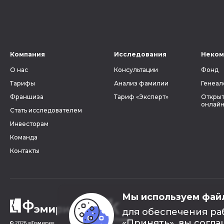
Компания
Исследования
Неком
О нас
Консультации
Фонд
Тарифы
Анализ фамилии
Генеал
Франшиза
Тариф «Эксперт»
Открыт
онлайн
Стать исследователем
Инвесторам
Команда
Контакты
Мы используем фай
для обеспечения ра
«Принять», вы согла
© 2026 «Фэмири»