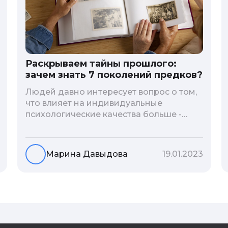
Раскрываем тайны прошлого:
зачем знать 7 поколений предков?
Людей давно интересует вопрос о том,
что влияет на индивидуальные
психологические качества больше -
гены или воспитание и образование
человека. В астрологической практике
существует понятие геноскоп - влияние
Марина Давыдова
19.01.2023
семи поколений предков на судьбу
потомков. Пробуем разобраться, стоит
ли всецело ориентироваться на
наследственность.