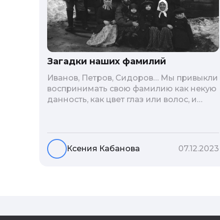
Загадки наших фамилий
Иванов, Петров, Сидоров… Мы привыкли
воспринимать свою фамилию как некую
данность, как цвет глаз или волос, и
редко кто из нас решается ее сменить.
Но что скрывается за порой
неблагозвучной или, наоборот,
«дворянской» фамилией, и какие
Ксения Кабанова
07.12.2023
секреты она может раскрыть о судьбе
рода?