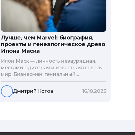
Лучше, чем Marvel: биография,
проекты и генеалогическое древо
Илона Маска
Илон Маск — личность незаурядная,
местами одиозная и известная на весь
мир. Бизнесмен, гениальный
изобретатель и миллиардер, живой
прообраз экранного Железного
Дмитрий Котов
16.10.2023
человека — настоящий супергерой в
реальной жизни, создающий
электромобиль будущего и нацеленный
на колонизацию Марса. Мы решили
узнать побольше об одном из самых
влиятельных людей планеты и
поделиться с читателями блога фактами