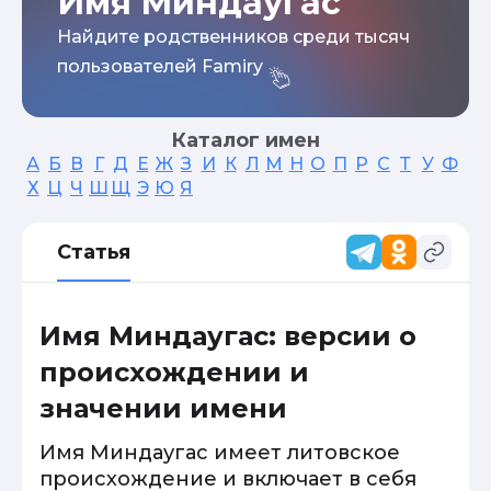
Имя Миндаугас
Найдите родственников среди тысяч
пользователей Famiry
Каталог имен
А
Б
В
Г
Д
Е
Ж
З
И
К
Л
М
Н
О
П
Р
С
Т
У
Ф
Х
Ц
Ч
Ш
Щ
Э
Ю
Я
Статья
Имя Миндаугас: версии о
происхождении и
значении имени
Имя Миндаугас имеет литовское
происхождение и включает в себя