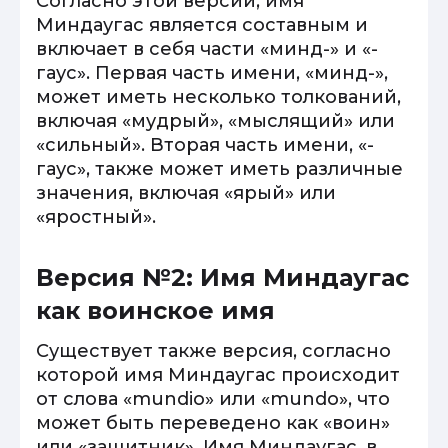
Согласно этой версии, имя
Миндаугас является составным и
включает в себя части «минд-» и «-
гаус». Первая часть имени, «минд-»,
может иметь несколько толкований,
включая «мудрый», «мыслящий» или
«сильный». Вторая часть имени, «-
гаус», также может иметь различные
значения, включая «ярый» или
«яростный».
Версия №2: Имя Миндаугас
как воинское имя
Существует также версия, согласно
которой имя Миндаугас происходит
от слова «mundio» или «mundo», что
может быть переведено как «воин»
или «защитник». Имя Миндаугас, в