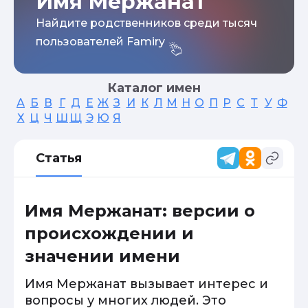
Имя Мержанат
Найдите родственников среди тысяч
пользователей Famiry
Каталог имен
А
Б
В
Г
Д
Е
Ж
З
И
К
Л
М
Н
О
П
Р
С
Т
У
Ф
Х
Ц
Ч
Ш
Щ
Э
Ю
Я
Статья
Имя Мержанат: версии о
происхождении и
значении имени
Имя Мержанат вызывает интерес и
вопросы у многих людей. Это