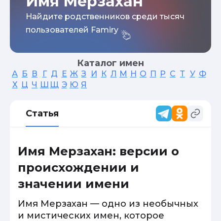
Имя Мерзахан
Найдите родственников среди тысяч
пользователей Famiry
Каталог имен
А
Б
В
Г
Д
Е
Ж
З
И
К
Л
М
Н
О
П
Р
С
Т
У
Ф
Х
Ц
Ч
Ш
Щ
Э
Ю
Я
Статья
Имя Мерзахан: версии о
происхождении и
значении имени
Имя Мерзахан — одно из необычных
и мистических имен, которое