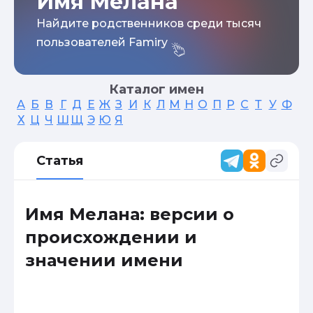
Имя Мелана
Найдите родственников среди тысяч
пользователей Famiry
Каталог имен
А
Б
В
Г
Д
Е
Ж
З
И
К
Л
М
Н
О
П
Р
С
Т
У
Ф
Х
Ц
Ч
Ш
Щ
Э
Ю
Я
Статья
Имя Мелана: версии о
происхождении и
значении имени