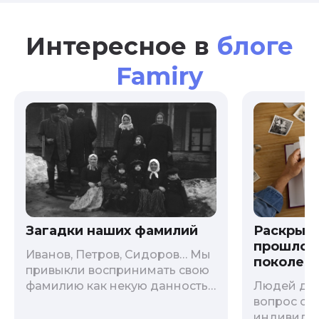
Интересное в
блоге
Famiry
Загадки наших фамилий
Раскрыв
прошлого
Иванов, Петров, Сидоров… Мы
поколени
привыкли воспринимать свою
фамилию как некую данность,
Людей дав
как цвет глаз или волос, и
вопрос о т
редко кто из нас решается ее
индивиду