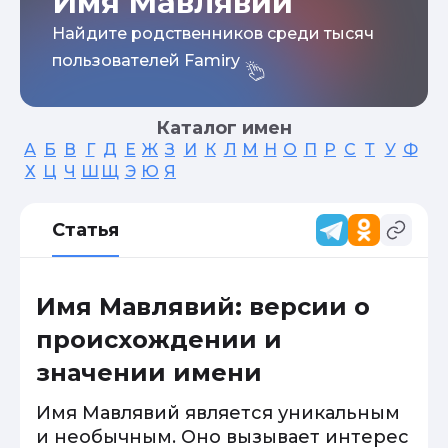
Имя Мавлявий
Найдите родственников среди тысяч
пользователей Famiry
Каталог имен
А
Б
В
Г
Д
Е
Ж
З
И
К
Л
М
Н
О
П
Р
С
Т
У
Ф
Х
Ц
Ч
Ш
Щ
Э
Ю
Я
Статья
Имя Мавлявий: версии о
происхождении и
значении имени
Имя Мавлявий является уникальным
и необычным. Оно вызывает интерес