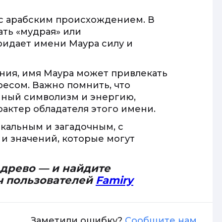
 с арабским происхождением. В
ать «мудрая» или
ридает имени Маура силу и
ния, имя Маура может привлекать
есом. Важно помнить, что
нный символизм и энергию,
рактер обладателя этого имени.
икальным и загадочным, с
и значений, которые могут
 древо — и найдите
ч пользователей
Famiry
Заметили ошибку?
Сообщите нам