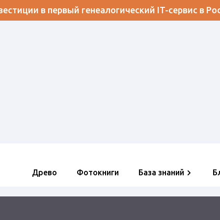
естиции в первый генеалогический IT-сервис в Ро
Древо
Фотокниги
База знаний
Б