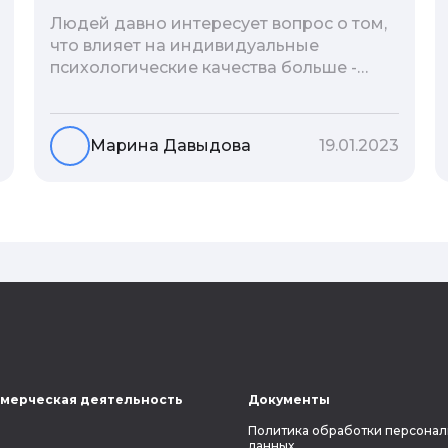
Людей давно интересует вопрос о том,
что влияет на индивидуальные
психологические качества больше -
гены или воспитание и образование
человека. В астрологической практике
существует понятие геноскоп - влияние
Марина Давыдова
19.01.2023
семи поколений предков на судьбу
потомков. Пробуем разобраться, стоит
ли всецело ориентироваться на
наследственность.
мерческая деятельность
Документы
Политика обработки персонал
данных