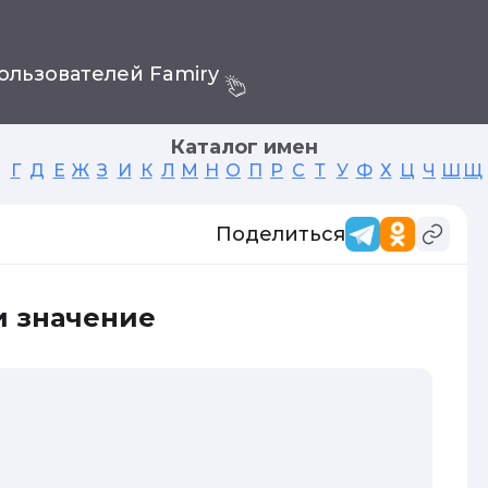
ользователей Famiry
Каталог имен
Г
Д
Е
Ж
З
И
К
Л
М
Н
О
П
Р
С
Т
У
Ф
Х
Ц
Ч
Ш
Щ
Поделиться
и значение