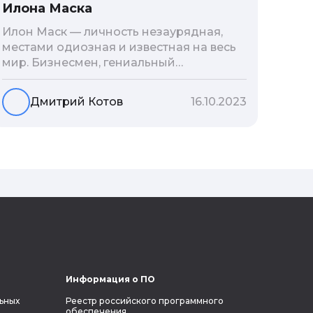
Илона Маска
Илон Маск — личность незаурядная,
местами одиозная и известная на весь
мир. Бизнесмен, гениальный
изобретатель и миллиардер, живой
прообраз экранного Железного
Дмитрий Котов
16.10.2023
человека — настоящий супергерой в
реальной жизни, создающий
электромобиль будущего и нацеленный
на колонизацию Марса. Мы решили
узнать побольше об одном из самых
влиятельных людей планеты и
поделиться с читателями блога фактами
из его биографии.
Информация о ПО
ьных
Реестр российского программного
обеспечения