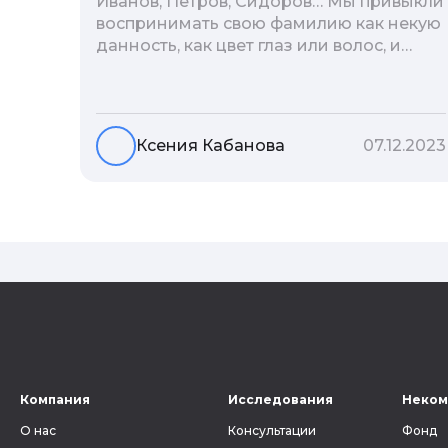
Иванов, Петров, Сидоров… Мы привыкли
воспринимать свою фамилию как некую
данность, как цвет глаз или волос, и
редко кто из нас решается ее сменить.
Но что скрывается за порой
неблагозвучной или, наоборот,
«дворянской» фамилией, и какие
Ксения Кабанова
07.12.2023
секреты она может раскрыть о судьбе
рода?
Компания
Исследования
Неком
О нас
Консультации
Фонд