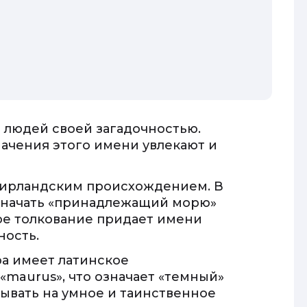
 людей своей загадочностью.
ачения этого имени увлекают и
с ирландским происхождением. В
означать «принадлежащий морю»
ое толкование придает имени
ность.
ра имеет латинское
«maurus», что означает «темный»
зывать на умное и таинственное