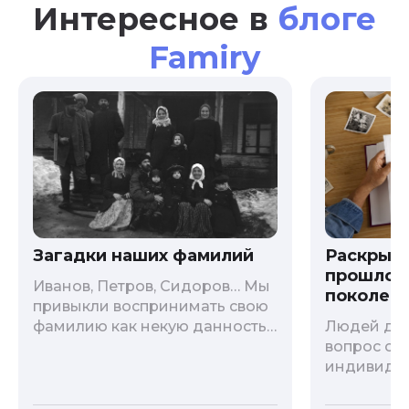
Интересное в
блоге
Famiry
Загадки наших фамилий
Раскрыв
прошлого
Иванов, Петров, Сидоров… Мы
поколени
привыкли воспринимать свою
фамилию как некую данность,
Людей дав
как цвет глаз или волос, и
вопрос о т
редко кто из нас решается ее
индивиду
сменить. Но что скрывается за
психологи
порой неблагозвучной или,
больше - 