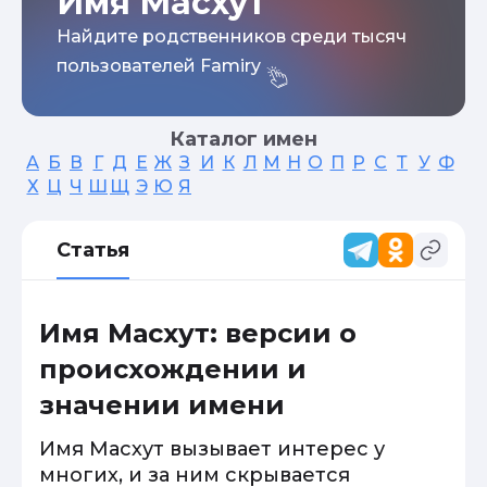
Имя Масхут
Найдите родственников среди тысяч
пользователей Famiry
Каталог имен
А
Б
В
Г
Д
Е
Ж
З
И
К
Л
М
Н
О
П
Р
С
Т
У
Ф
Х
Ц
Ч
Ш
Щ
Э
Ю
Я
Статья
Имя Масхут: версии о
происхождении и
значении имени
Имя Масхут вызывает интерес у
многих, и за ним скрывается