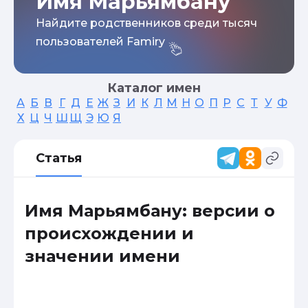
Имя Марьямбану
Найдите родственников среди тысяч
пользователей Famiry
Каталог имен
А
Б
В
Г
Д
Е
Ж
З
И
К
Л
М
Н
О
П
Р
С
Т
У
Ф
Х
Ц
Ч
Ш
Щ
Э
Ю
Я
Статья
Имя Марьямбану: версии о
происхождении и
значении имени