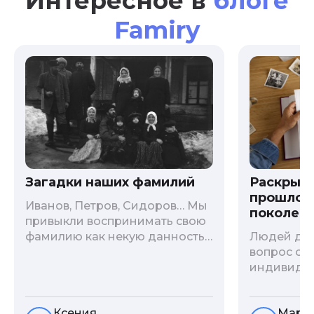
Интересное в
блоге
Famiry
Загадки наших фамилий
Раскрыв
прошлого
Иванов, Петров, Сидоров… Мы
поколени
привыкли воспринимать свою
фамилию как некую данность,
Людей дав
как цвет глаз или волос, и
вопрос о т
редко кто из нас решается ее
индивиду
сменить. Но что скрывается за
психологи
порой неблагозвучной или,
больше - 
Ксения
Мари
наоборот, «дворянской»
и образов