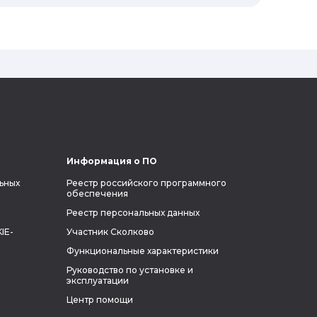
реальной жизни, создающий
электромобиль будущего и нацеленный
на колонизацию Марса. Мы решили
узнать побольше об одном из самых
влиятельных людей планеты и
поделиться с читателями блога фактами
из его биографии.
Информация о ПО
ьных
Реестр российского программного
обеспечения
Реестр персональных данных
IE-
Участник Сколково
Функциональные характеристики
Руководство по установке и
эксплуатации
Центр помощи