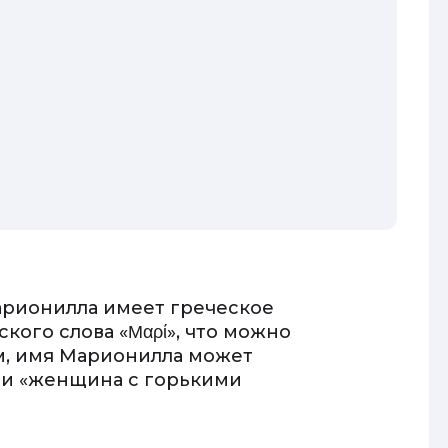
арионилла имеет греческое
кого слова «Μαρί», что можно
ом, имя Марионилла может
ли «женщина с горькими