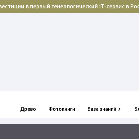
естиции в первый генеалогический IT-сервис в Ро
Древо
Фотокниги
База знаний
Б