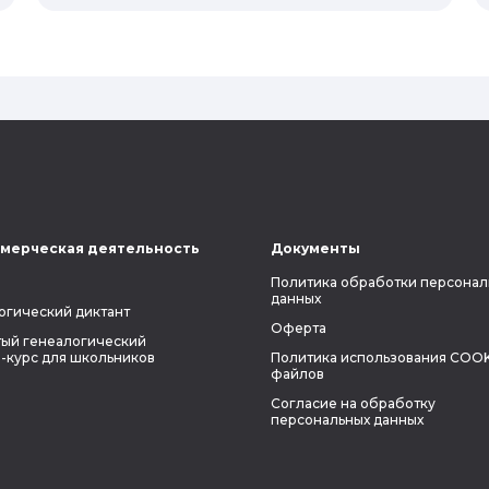
потомков. Пробуем разобраться, стоит
ли всецело ориентироваться на
наследственность.
мерческая деятельность
Документы
Политика обработки персонал
данных
огический диктант
Оферта
ый генеалогический
-курс для школьников
Политика использования COOK
файлов
Согласие на обработку
персональных данных