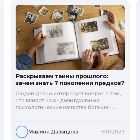
Раскрываем тайны прошлого:
зачем знать 7 поколений предков?
Людей давно интересует вопрос о том,
что влияет на индивидуальные
психологические качества больше -
гены или воспитание и образование
человека. В астрологической практике
существует понятие геноскоп - влияние
Марина Давыдова
19.01.2023
семи поколений предков на судьбу