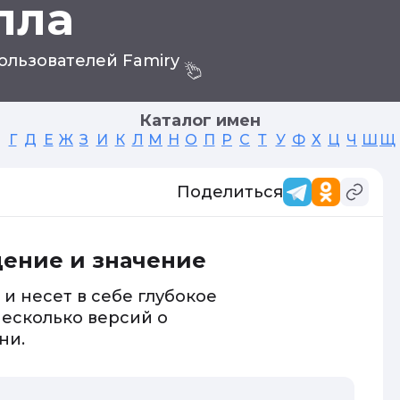
лла
ользователей Famiry
Каталог имен
Г
Д
Е
Ж
З
И
К
Л
М
Н
О
П
Р
С
Т
У
Ф
Х
Ц
Ч
Ш
Щ
Поделиться
ение и значение
и несет в себе глубокое
несколько версий о
ни.