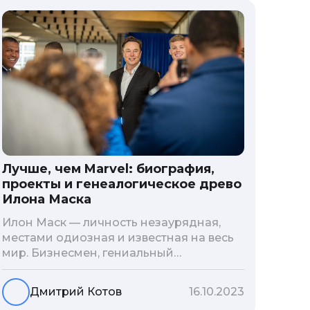
Лучше, чем Marvel: биография,
проекты и генеалогическое древо
Илона Маска
Илон Маск — личность незаурядная,
местами одиозная и известная на весь
мир. Бизнесмен, гениальный
изобретатель и миллиардер, живой
прообраз экранного Железного
Дмитрий Котов
16.10.2023
человека — настоящий супергерой в