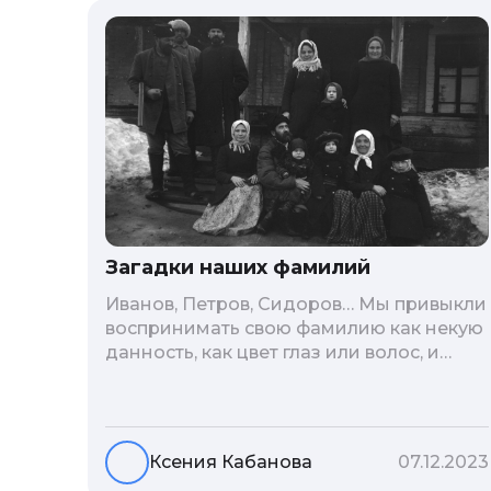
Загадки наших фамилий
Иванов, Петров, Сидоров… Мы привыкли
воспринимать свою фамилию как некую
данность, как цвет глаз или волос, и
редко кто из нас решается ее сменить.
Но что скрывается за порой
неблагозвучной или, наоборот,
«дворянской» фамилией, и какие
Ксения Кабанова
07.12.2023
секреты она может раскрыть о судьбе