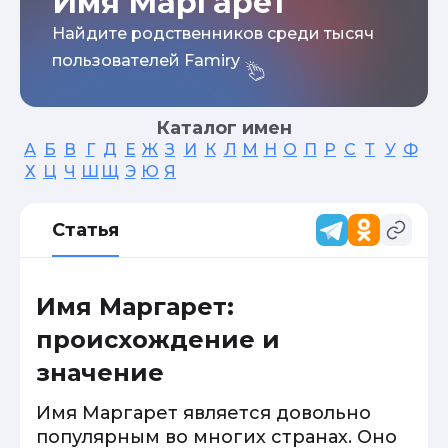
Имя Маргарет
Найдите родственников среди тысяч
пользователей Famiry
Каталог имен
А
Б
В
Г
Д
Е
Ж
З
И
К
Л
М
Н
О
П
Р
С
Т
У
Ф
Х
Ц
Ч
Ш
Щ
Э
Ю
Я
Статья
Имя Маргарет:
происхождение и
значение
Имя Маргарет является довольно
популярным во многих странах. Оно