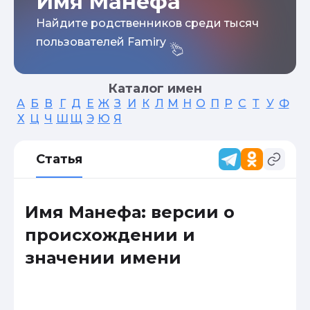
Имя Манефа
Найдите родственников среди тысяч
пользователей Famiry
Каталог имен
А
Б
В
Г
Д
Е
Ж
З
И
К
Л
М
Н
О
П
Р
С
Т
У
Ф
Х
Ц
Ч
Ш
Щ
Э
Ю
Я
Статья
Имя Манефа: версии о
происхождении и
значении имени