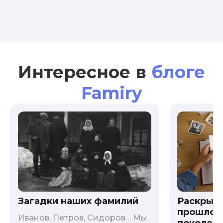
Интересное в
блоге
Famiry
Загадки наших фамилий
Раскрыв
прошлого
Иванов, Петров, Сидоров… Мы
поколени