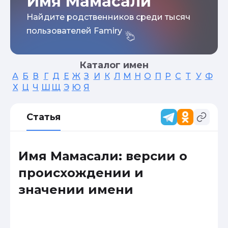
Имя Мамасали
Найдите родственников среди тысяч
пользователей Famiry
Каталог имен
А
Б
В
Г
Д
Е
Ж
З
И
К
Л
М
Н
О
П
Р
С
Т
У
Ф
Х
Ц
Ч
Ш
Щ
Э
Ю
Я
Статья
Имя Мамасали: версии о
происхождении и
значении имени