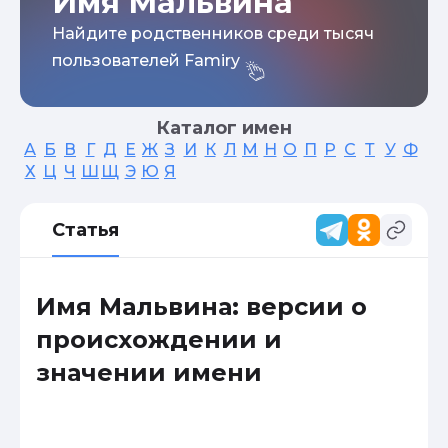
Имя Мальвина
Найдите родственников среди тысяч
пользователей Famiry
Каталог имен
А
Б
В
Г
Д
Е
Ж
З
И
К
Л
М
Н
О
П
Р
С
Т
У
Ф
Х
Ц
Ч
Ш
Щ
Э
Ю
Я
Статья
Имя Мальвина: версии о
происхождении и
значении имени