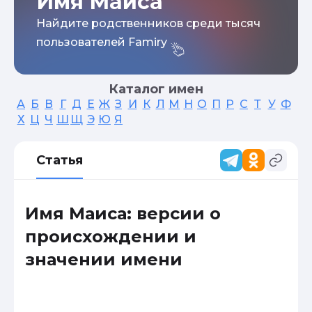
Имя Маиса
Найдите родственников среди тысяч
пользователей Famiry
Каталог имен
А
Б
В
Г
Д
Е
Ж
З
И
К
Л
М
Н
О
П
Р
С
Т
У
Ф
Х
Ц
Ч
Ш
Щ
Э
Ю
Я
Статья
Имя Маиса: версии о
происхождении и
значении имени