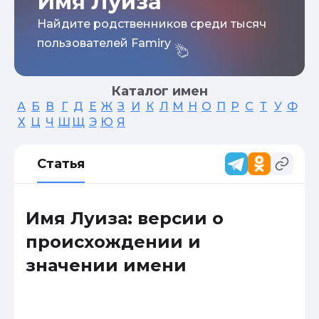
Имя Луиза
Найдите родственников среди тысяч
пользователей Famiry
Каталог имен
А
Б
В
Г
Д
Е
Ж
З
И
К
Л
М
Н
О
П
Р
С
Т
У
Ф
Х
Ц
Ч
Ш
Щ
Э
Ю
Я
Статья
Имя Луиза: версии о
происхождении и
значении имени