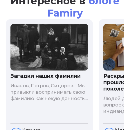
Интересное в
блоге
Famiry
Загадки наших фамилий
Раскрыв
прошлого
Иванов, Петров, Сидоров… Мы
поколени
привыкли воспринимать свою
фамилию как некую данность,
Людей дав
как цвет глаз или волос, и
вопрос о т
редко кто из нас решается ее
индивиду
сменить. Но что скрывается за
психологи
порой неблагозвучной или,
больше - 