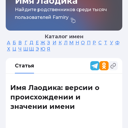
Имя Лаодика
Найдите родственников среди тысяч
пользователей Famiry
Каталог имен
А
Б
В
Г
Д
Е
Ж
З
И
К
Л
М
Н
О
П
Р
С
Т
У
Ф
Х
Ц
Ч
Ш
Щ
Э
Ю
Я
Статья
Имя Лаодика: версии о
происхождении и
значении имени