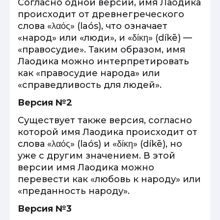
Согласно одной версии, имя Лаодика
происходит от древнегреческого
слова «λαός» (laós), что означает
«народ» или «люди», и «δίκη» (díkē) —
«правосудие». Таким образом, имя
Лаодика можно интерпретировать
как «правосудие народа» или
«справедливость для людей».
Версия №2
Существует также версия, согласно
которой имя Лаодика происходит от
слова «λαός» (laós) и «δίκη» (díkē), но
уже с другим значением. В этой
версии имя Лаодика можно
перевести как «любовь к народу» или
«преданность народу».
Версия №3