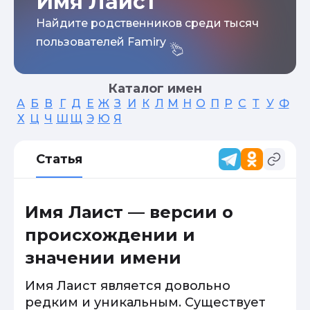
Имя Лаист
Найдите родственников среди тысяч
пользователей Famiry
Каталог имен
А
Б
В
Г
Д
Е
Ж
З
И
К
Л
М
Н
О
П
Р
С
Т
У
Ф
Х
Ц
Ч
Ш
Щ
Э
Ю
Я
Статья
Имя Лаист — версии о
происхождении и
значении имени
Имя Лаист является довольно
редким и уникальным. Существует