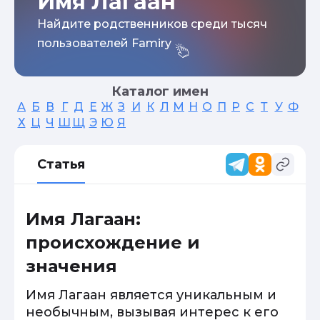
Имя Лагаан
Найдите родственников среди тысяч
пользователей Famiry
Каталог имен
А
Б
В
Г
Д
Е
Ж
З
И
К
Л
М
Н
О
П
Р
С
Т
У
Ф
Х
Ц
Ч
Ш
Щ
Э
Ю
Я
Статья
Имя Лагаан:
происхождение и
значения
Имя Лагаан является уникальным и
необычным, вызывая интерес к его