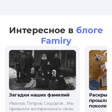
Интересное в
блоге
Famiry
Загадки наших фамилий
Раскрыв
прошлого
Иванов, Петров, Сидоров… Мы
поколени
привыкли воспринимать свою