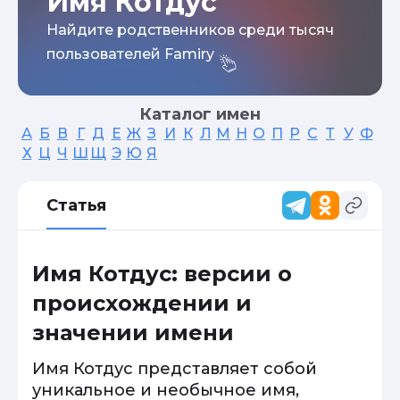
Имя Котдус
Найдите родственников среди тысяч
пользователей Famiry
Каталог имен
А
Б
В
Г
Д
Е
Ж
З
И
К
Л
М
Н
О
П
Р
С
Т
У
Ф
Х
Ц
Ч
Ш
Щ
Э
Ю
Я
Статья
Имя Котдус: версии о
происхождении и
значении имени
Имя Котдус представляет собой
уникальное и необычное имя,