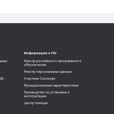
электромобиль будущего и нацеленный
на колонизацию Марса. Мы решили
узнать побольше об одном из самых
влиятельных людей планеты и
поделиться с читателями блога фактами
из его биографии.
Информация о ПО
ьных
Реестр российского программного
обеспечения
Реестр персональных данных
IE-
Участник Сколково
Функциональные характеристики
Руководство по установке и
эксплуатации
Центр помощи