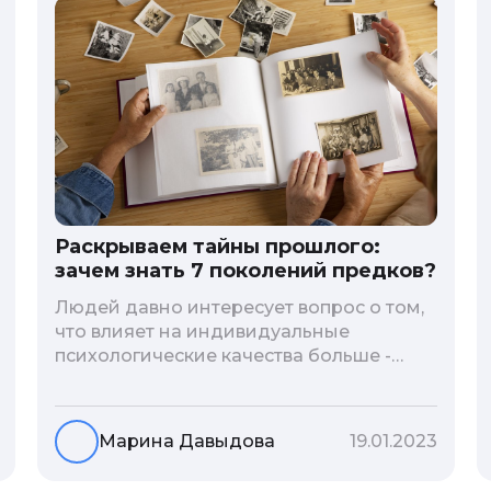
Раскрываем тайны прошлого:
зачем знать 7 поколений предков?
Людей давно интересует вопрос о том,
что влияет на индивидуальные
психологические качества больше -
гены или воспитание и образование
человека. В астрологической практике
существует понятие геноскоп - влияние
Марина Давыдова
19.01.2023
семи поколений предков на судьбу
потомков. Пробуем разобраться, стоит