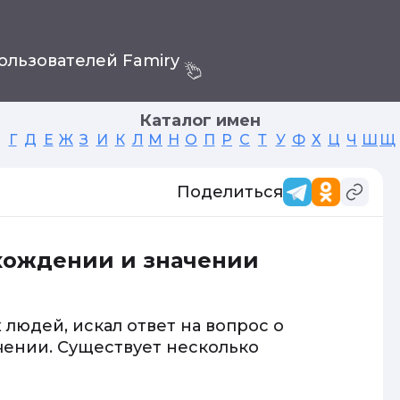
ользователей Famiry
Каталог имен
Г
Д
Е
Ж
З
И
К
Л
М
Н
О
П
Р
С
Т
У
Ф
Х
Ц
Ч
Ш
Щ
Поделиться
схождении и значении
людей, искал ответ на вопрос о
чении. Существует несколько