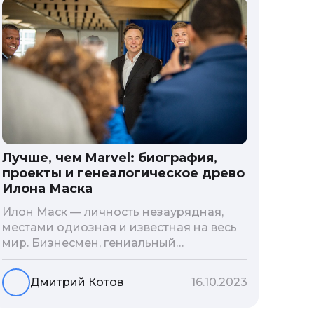
Лучше, чем Marvel: биография,
проекты и генеалогическое древо
Илона Маска
Илон Маск — личность незаурядная,
местами одиозная и известная на весь
мир. Бизнесмен, гениальный
изобретатель и миллиардер, живой
прообраз экранного Железного
Дмитрий Котов
16.10.2023
человека — настоящий супергерой в
реальной жизни, создающий