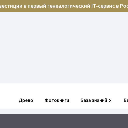
естиции в первый генеалогический IT-сервис в Ро
Древо
Фотокниги
База знаний
Б