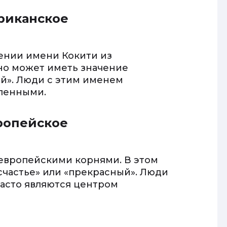
фриканское
ении имени Кокити из
оно может иметь значение
й». Люди с этим именем
мленными.
вропейское
 европейскими корнями. В этом
«счастье» или «прекрасный». Люди
часто являются центром